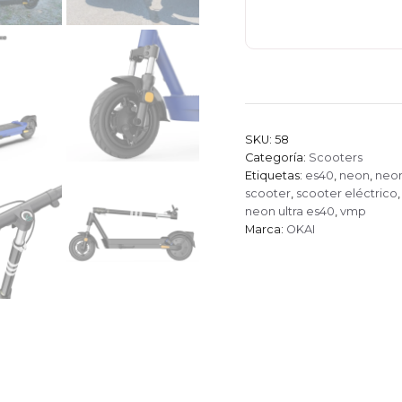
Ultra
cantidad
SKU:
58
Categoría:
Scooters
Etiquetas:
es40
,
neon
,
neon
scooter
,
scooter eléctrico
neon ultra es40
,
vmp
Marca:
OKAI