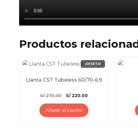
Productos relaciona
¡OFERTA!
Llanta CST Tubeless 60/70-6.9
El
El
S/
275.00
S/
220.00
precio
precio
original
actual
Añadir al carrito
era:
es:
S/ 275.00.
S/ 220.00.