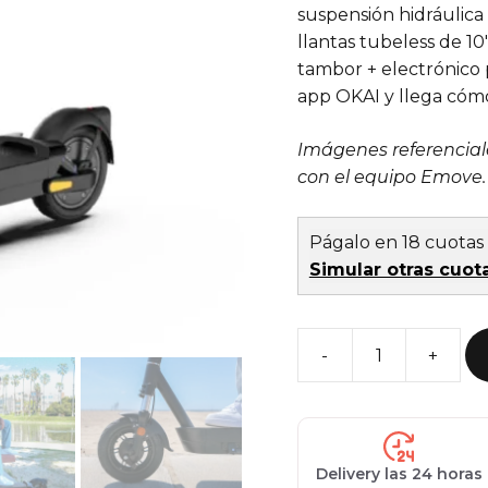
suspensión hidráulica
llantas tubeless de 10
tambor + electrónico 
app OKAI y llega cómo
Imágenes referencial
con el equipo Emove.
Págalo en 18 cuotas
Simular otras cuot
Scooter
eléctrico
Okai
ES40
Delivery las 24 horas
Neon