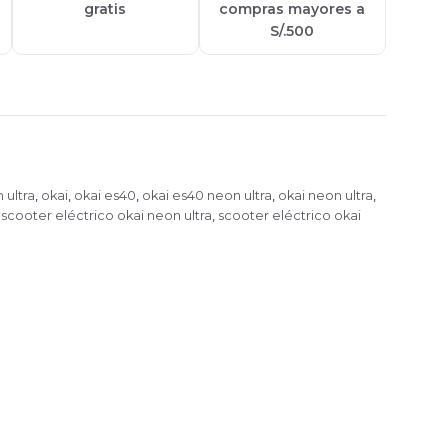
gratis
compras mayores a
S/.500
 ultra
,
okai
,
okai es40
,
okai es40 neon ultra
,
okai neon ultra
,
,
scooter eléctrico okai neon ultra
,
scooter eléctrico okai