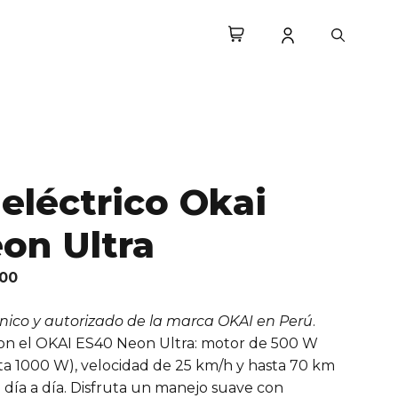
Okai
era:
es:
ES40
S/ 2,899.00.
S/ 2,349.00.
Neon
Ultra
cantidad
eléctrico Okai
on Ultra
El
.00
precio
único y autorizado de la marca OKAI en Perú
actual
.
con el OKAI ES40 Neon Ultra: motor de 500 W
es:
ta 1000 W), velocidad de 25 km/h y hasta 70 km
00.
S/ 2,349.00.
día a día. Disfruta un manejo suave con