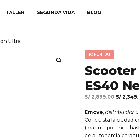
TALLER
SEGUNDA VIDA
BLOG
eon Ultra
¡OFERTA!
Scooter 
ES40 Ne
El
S/
2,899.00
S/
2,349
precio
Emove
,
distribuidor 
original
Conquista la ciudad 
era:
(máxima potencia has
S/ 2,899.
de autonomía para tu 