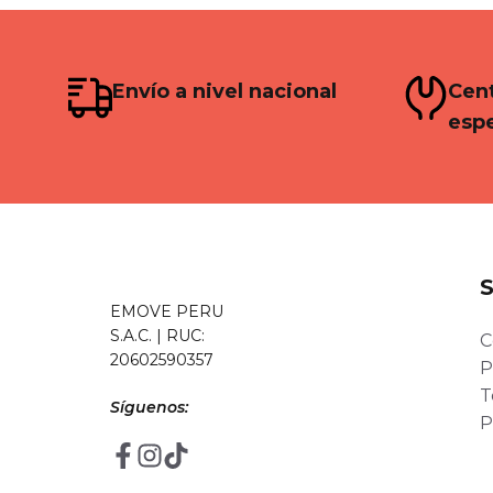
Envío a nivel nacional
Cent
espe
EMOVE PERU
S.A.C. | RUC:
C
20602590357
P
T
Síguenos:
P