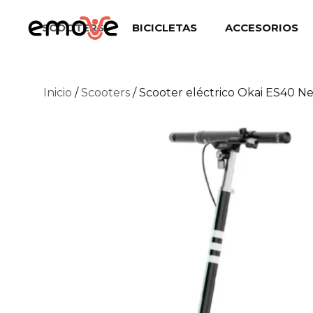
Saltar
al
SCOOTERS
BICICLETAS
ACCESORIOS
contenido
Inicio
/
Scooters
/ Scooter eléctrico Okai ES40 N