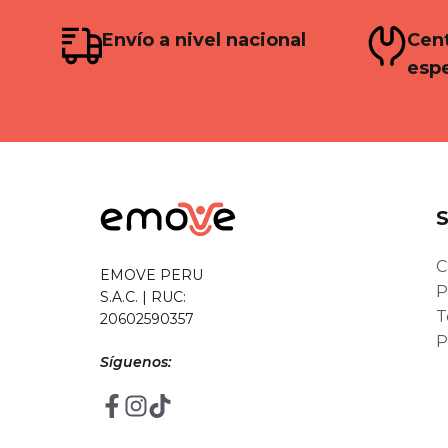
Envío a nivel nacional
Cent
espe
C
EMOVE PERU
P
S.A.C. | RUC:
T
20602590357
P
Síguenos: