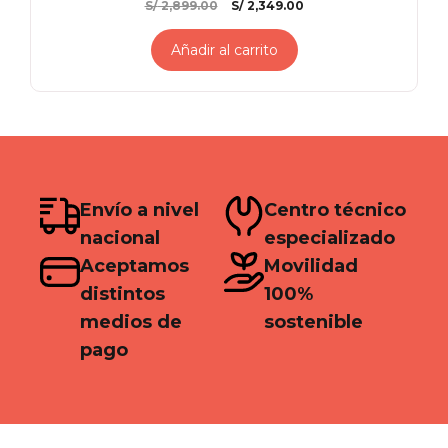
El
El
S/
2,899.00
S/
2,349.00
precio
precio
original
actual
Añadir al carrito
era:
es:
S/ 2,899.00.
S/ 2,349.00.
Envío a nivel
Centro técnico
nacional
especializado
Aceptamos
Movilidad
distintos
100%
medios de
sostenible
pago