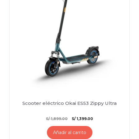
Scooter eléctrico Okai ES53 Zippy Ultra
El
El
S/
1,899.00
S/
1,399.00
precio
precio
original
actual
Añadir al carrito
era:
es: