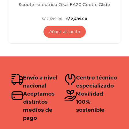
Scooter eléctrico Okai EA20 Ceetle Glide
El
El
S/
2,699.00
S/
2,499.00
precio
precio
original
actual
Añadir al carrito
era:
es:
S/ 2,699.00.
S/ 2,499.00.
Envío a nivel
Centro técnico
nacional
especializado
Aceptamos
Movilidad
distintos
100%
medios de
sostenible
pago