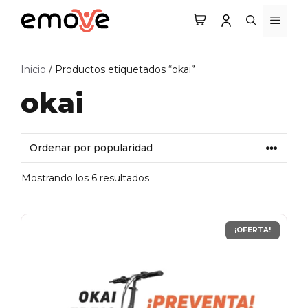
Saltar
MEN
al
contenido
Inicio
/ Productos etiquetados “okai”
okai
Mostrando los 6 resultados
¡OFERTA!