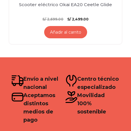
Scooter eléctrico Okai EA20 Ceetle Glide
El
El
S/
2,699.00
S/
2,499.00
precio
precio
original
actual
Añadir al carrito
era:
es:
S/ 2,699.00.
S/ 2,499.00.
Envío a nivel
Centro técnico
nacional
especializado
Aceptamos
Movilidad
distintos
100%
medios de
sostenible
pago