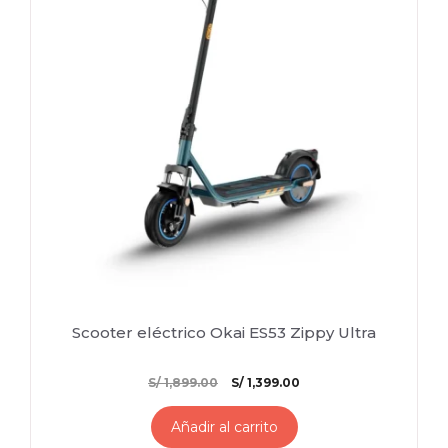
Scooter eléctrico Okai ES53 Zippy Ultra
El
El
S/
1,899.00
S/
1,399.00
precio
precio
original
actual
Añadir al carrito
era:
es: