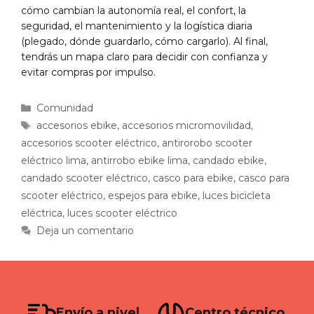
cómo cambian la autonomía real, el confort, la
seguridad, el mantenimiento y la logística diaria
(plegado, dónde guardarlo, cómo cargarlo). Al final,
tendrás un mapa claro para decidir con confianza y
evitar compras por impulso.
Categorías
Comunidad
Etiquetas
accesorios ebike
,
accesorios micromovilidad
,
accesorios scooter eléctrico
,
antirorobo scooter
eléctrico lima
,
antirrobo ebike lima
,
candado ebike
,
candado scooter eléctrico
,
casco para ebike
,
casco para
scooter eléctrico
,
espejos para ebike
,
luces bicicleta
eléctrica
,
luces scooter eléctrico
Deja un comentario
Envío a nivel
Centro técnico