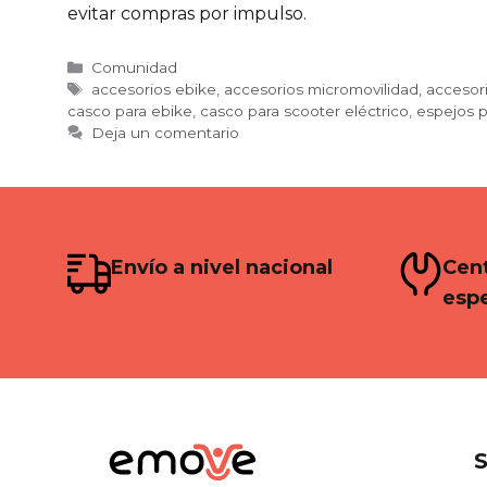
evitar compras por impulso.
Categorías
Comunidad
Etiquetas
accesorios ebike
,
accesorios micromovilidad
,
accesori
casco para ebike
,
casco para scooter eléctrico
,
espejos p
Deja un comentario
Envío a nivel nacional
Cent
espe