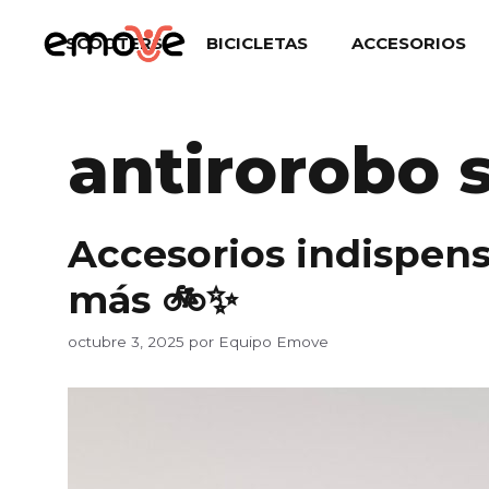
Saltar
al
SCOOTERS
BICICLETAS
ACCESORIOS
contenido
antirorobo s
Accesorios indispens
más 🚲✨
octubre 3, 2025
por
Equipo Emove