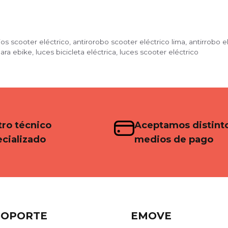
os scooter eléctrico
,
antirorobo scooter eléctrico lima
,
antirrobo e
ara ebike
,
luces bicicleta eléctrica
,
luces scooter eléctrico
ro técnico
Aceptamos distint
cializado
medios de pago
SOPORTE
EMOVE