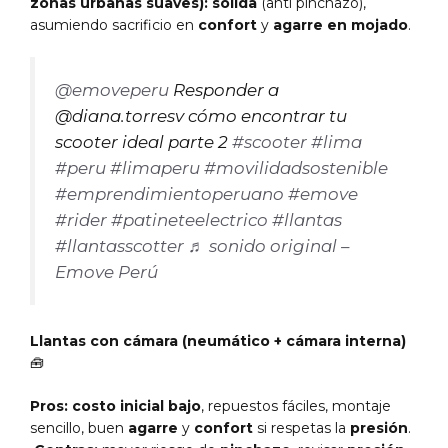
zonas urbanas suaves):
sólida
(anti pinchazo),
asumiendo sacrificio en
confort
y
agarre en mojado
.
@emoveperu
Responder a
@diana.torresv cómo encontrar tu
scooter ideal parte 2
#scooter
#lima
#peru
#limaperu
#movilidadsostenible
#emprendimientoperuano
#emove
#rider
#patineteelectrico
#llantas
#llantasscotter
♬ sonido original –
Emove Perú
Llantas con cámara (neumático + cámara interna)
🧰
Pros:
costo inicial bajo
, repuestos fáciles, montaje
sencillo, buen
agarre
y
confort
si respetas la
presión
.