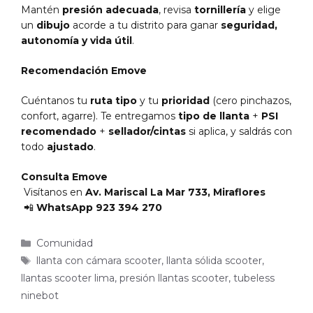
Mantén
presión adecuada
, revisa
tornillería
y elige
un
dibujo
acorde a tu distrito para ganar
seguridad,
autonomía y vida útil
.
Recomendación Emove
Cuéntanos tu
ruta tipo
y tu
prioridad
(cero pinchazos,
confort, agarre). Te entregamos
tipo de llanta
+
PSI
recomendado
+
sellador/cintas
si aplica, y saldrás con
todo
ajustado
.
Consulta Emove
Visítanos en
Av. Mariscal La Mar 733, Miraflores
📲
WhatsApp 923 394 270
Categorías
Comunidad
Etiquetas
llanta con cámara scooter
,
llanta sólida scooter
,
llantas scooter lima
,
presión llantas scooter
,
tubeless
ninebot