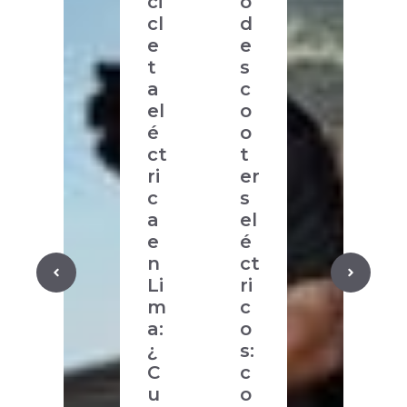
ci
o
cl
d
e
e
t
s
a
c
el
o
é
o
ct
t
ri
er
c
s
a
el
e
é
n
ct
Li
ri
m
c
a:
o
¿
s:
C
c
u
o