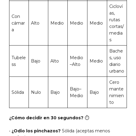
Cicloví
as,
Con
rutas
cámar
Alto
Medio
Medio
Medio
cortas/
a
media
s
Bache
Tubele
Medio
s, uso
Bajo
Alto
Medio
ss
–Alto
diario
urbano
Cero
Bajo–
mante
Sólida
Nulo
Bajo
Bajo
Medio
nimien
to
¿Cómo decidir en 30 segundos?
⏱️
•
¿Odio los pinchazos?
Sólida (aceptas menos