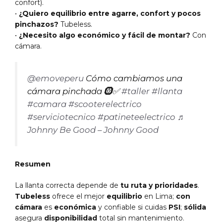
confort).
•
¿Quiero equilibrio entre agarre, confort y pocos
pinchazos?
Tubeless.
•
¿Necesito algo económico y fácil de montar?
Con
cámara.
@emoveperu
Cómo cambiamos una
cámara pinchada 🛞✅
#taller
#llanta
#camara
#scooterelectrico
#serviciotecnico
#patineteelectrico
♬
Johnny Be Good – Johnny Good
Resumen
La llanta correcta depende de
tu ruta y prioridades
.
Tubeless
ofrece el mejor
equilibrio
en Lima;
con
cámara
es
económica
y confiable si cuidas
PSI
;
sólida
asegura
disponibilidad
total sin mantenimiento.