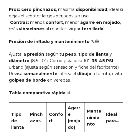
Pros:
cero pinchazos
, máxima
disponibilidad
; ideal si
dejas el scooter largos periodos sin uso.
Contras:
menos
confort
, menor
agarre en mojado
,
más
vibraciones
al manillar (vigilar
tornillería
).
Presión de inflado y mantenimiento
🔧🔵
Ajusta la
presión
según tu
peso
,
tipo de llanta
y
diámetro
(8.5–10”). Como guía para 10″:
35–45 PSI
urbano (ajusta según sensación y ficha del fabricante).
Revisa
semanalmente
; alinea el
dibujo
a tu ruta; evita
golpes de borde
en veredas.
Tabla comparativa rápida
📊
Agarr
Mante
Tipo
Pinch
Confo
e
Ideal
nimie
de
azos
rt
(moja
para…
nto
llanta
do)