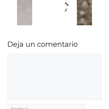
🔧
⚡
Deja un comentario
Comentario
Nombre