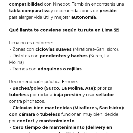
compatibilidad
con Ninebot. También encontrarás una
tabla comparativa
y recomendaciones de
presión
para alargar vida útil y mejorar
autonomía
.
Qué llanta te conviene según tu ruta en Lima
🗺️
Lima no es uniforme:
• Zonas con
ciclovías suaves
(Miraflores–San Isidro).
• Distritos con
pendientes y baches
(Surco, La
Molina).
• Tramos con
adoquines o rejillas
.
Recomendación práctica Emove:
•
Baches/polvo (Surco, La Molina, Ate):
prioriza
tubeless
por rodar a
baja presión
y usar
sellador
contra pinchazos.
•
Ciclovías bien mantenidas (Miraflores, San Isidro):
con cámara
o
tubeless
funcionan muy bien; decide
por
confort
y
mantenimiento
.
•
Cero tiempo de mantenimiento (delivery en