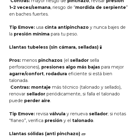
Contras:
mayor riesgo de
pinchazo
, revisar
presión
1–2 veces/semana
, riesgo de “
mordida de serpiente
”
en baches fuertes.
Tip Emove:
usa
cinta antipinchazo
y nunca bajes de
la
presión mínima
para tu peso.
Llantas tubeless (sin cámara, selladas)
🧪
Pros:
menos
pinchazos
(el
sellador
sella
perforaciones),
presiones algo más bajas
para mejor
agarre/confort
,
rodadura
eficiente si está bien
talonada.
Contras:
montaje
más técnico (talonado y sellado),
renovar
sellador
periódicamente, si falla el talonado
puede
perder aire
.
Tip Emove:
revisa
válvula
y renueva
sellador
; si notas
“flaneo”, verifica
presión
y el
talonado
.
Llantas sólidas (anti pinchazo)
🧱