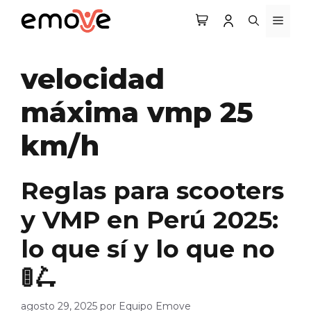
Saltar
MEN
al
contenido
velocidad
máxima vmp 25
km/h
Reglas para scooters
y VMP en Perú 2025:
lo que sí y lo que no
🚦🛴
agosto 29, 2025
por
Equipo Emove