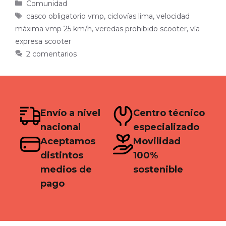
Categorías
Comunidad
Etiquetas
casco obligatorio vmp
,
ciclovías lima
,
velocidad
máxima vmp 25 km/h
,
veredas prohibido scooter
,
vía
expresa scooter
2 comentarios
Envío a nivel
Centro técnico
nacional
especializado
Aceptamos
Movilidad
distintos
100%
medios de
sostenible
pago