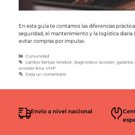
En esta guía te contamos las diferencias práctic
seguridad, el mantenimiento y la logística diaria
evitar compras por impulso.
Categorías
Comunidad
Etiquetas
cambio llantas ninebot
,
diagnostico scooter
,
garantia 
scooter lima
,
VMP
Deja un comentario
Envío a nivel nacional
Cent
espe