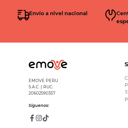
Envío a nivel nacional
Cent
espe
C
EMOVE PERU
P
S.A.C. | RUC:
T
20602590357
P
Síguenos: