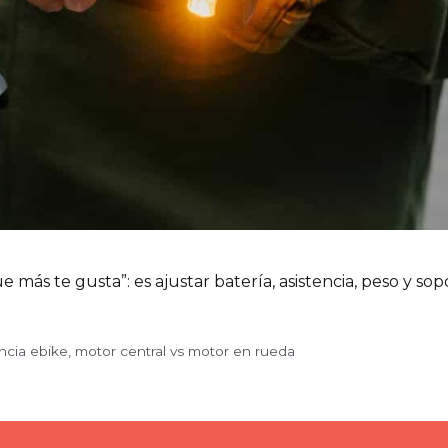
 más te gusta”: es ajustar batería, asistencia, peso y sop
ncia ebike
,
motor central vs motor en rueda