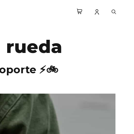
n rueda
soporte ⚡🚲