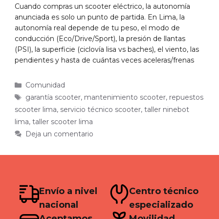
Cuando compras un scooter eléctrico, la autonomía
anunciada es solo un punto de partida. En Lima, la
autonomía real depende de tu peso, el modo de
conducción (Eco/Drive/Sport), la presión de llantas
(PSI), la superficie (ciclovía lisa vs baches), el viento, las
pendientes y hasta de cuántas veces aceleras/frenas
Categorías
Comunidad
Etiquetas
garantía scooter
,
mantenimiento scooter
,
repuestos
scooter lima
,
servicio técnico scooter
,
taller ninebot
lima
,
taller scooter lima
Deja un comentario
Envío a nivel
Centro técnico
nacional
especializado
Aceptamos
Movilidad