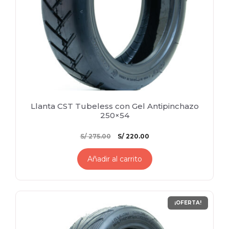
Llanta CST Tubeless con Gel Antipinchazo
250×54
El
El
S/
275.00
S/
220.00
precio
precio
original
actual
Añadir al carrito
era:
es:
S/ 275.00.
S/ 220.00.
¡OFERTA!