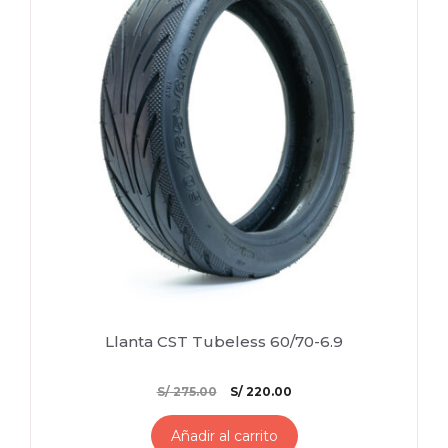
Llanta CST Tubeless 60/70-6.9
El
El
S/
275.00
S/
220.00
precio
precio
original
actual
Añadir al carrito
era:
es: