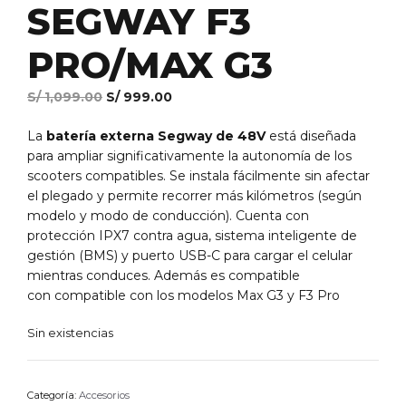
SEGWAY F3
PRO/MAX G3
El
El
S/
1,099.00
S/
999.00
precio
precio
La
batería externa Segway de 48V
original
actual
está diseñada
para ampliar significativamente la autonomía de los
era:
es:
scooters compatibles. Se instala fácilmente sin afectar
S/ 1,099.00.
S/ 999.00.
el plegado y permite recorrer más kilómetros (según
modelo y modo de conducción). Cuenta con
protección IPX7 contra agua, sistema inteligente de
gestión (BMS) y puerto USB-C para cargar el celular
mientras conduces. Además es compatible
con compatible con los modelos Max G3 y F3 Pro
Sin existencias
Categoría:
Accesorios