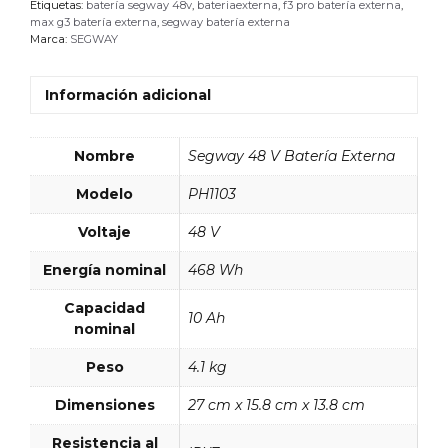
Etiquetas:
batería segway 48v
,
bateriaexterna
,
f3 pro batería externa
,
max g3 batería externa
,
segway batería externa
Marca:
SEGWAY
Información adicional
Nombre
Segway 48 V Batería Externa
Modelo
PH1103
Voltaje
48 V
Energía nominal
468 Wh
Capacidad
10 Ah
nominal
Peso
4.1 kg
Dimensiones
27 cm x 15.8 cm x 13.8 cm
Resistencia al