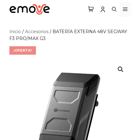
Saltar
MEN
al
contenido
Inicio
/
Accesorios
/ BATERÍA EXTERNA 48V SEGWAY
F3 PRO/MAX G3
¡OFERTA!