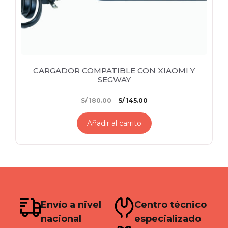
CARGADOR COMPATIBLE CON XIAOMI Y
SEGWAY
El
El
S/
180.00
S/
145.00
precio
precio
original
actual
Añadir al carrito
era:
es:
S/ 180.00.
S/ 145.00.
Envío a nivel
Centro técnico
nacional
especializado