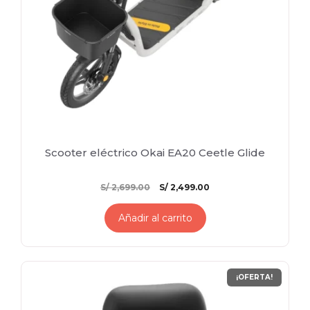
Scooter eléctrico Okai EA20 Ceetle Glide
El
El
S/
2,699.00
S/
2,499.00
precio
precio
original
actual
Añadir al carrito
era:
es:
S/ 2,699.00.
S/ 2,499.00.
¡OFERTA!