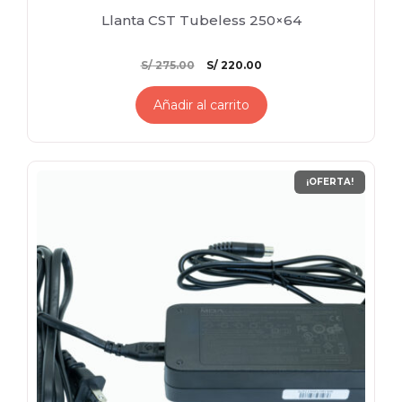
Llanta CST Tubeless 250×64
El
El
S/
275.00
S/
220.00
precio
precio
original
actual
Añadir al carrito
era:
es:
S/ 275.00.
S/ 220.00.
¡OFERTA!