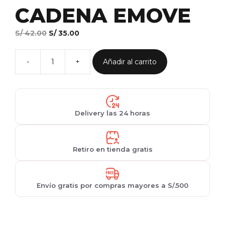
CADENA EMOVE
El
El
S/
42.00
S/
35.00
precio
precio
original
actual
Añadir al carrito
era:
es:
CADENA
S/ 42.00.
S/ 35.00.
EMOVE
cantidad
Delivery las 24 horas
Retiro en tienda gratis
Envío gratis por compras mayores a S/.500