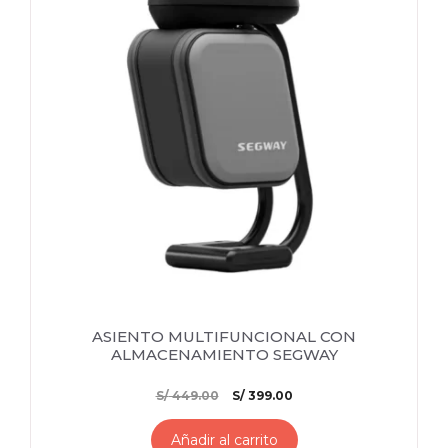
ASIENTO MULTIFUNCIONAL CON
ALMACENAMIENTO SEGWAY
El
El
S/
449.00
S/
399.00
precio
precio
original
actual
Añadir al carrito