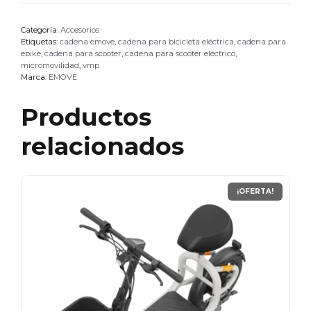
Categoría:
Accesorios
Etiquetas:
cadena emove
,
cadena para bicicleta eléctrica
,
cadena para
ebike
,
cadena para scooter
,
cadena para scooter eléctrico
,
micromovilidad
,
vmp
Marca:
EMOVE
Productos
relacionados
¡OFERTA!