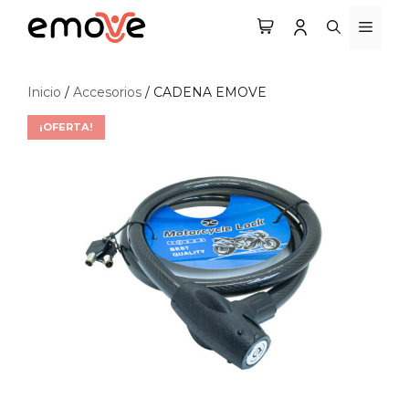
Saltar
MEN
al
contenido
Inicio
/
Accesorios
/ CADENA EMOVE
¡OFERTA!