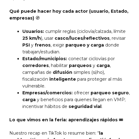
Qué puede hacer hoy cada actor (usuario, Estado,
empresas)
🧭
Usuarios:
cumplir reglas (ciclovía/calzada, límite
25 km/h
), usar
casco/luces/reflectivos
, revisar
PSI
y
frenos
, exigir
parqueo y carga
donde
trabajan/estudian.
Estado/municipios:
conectar ciclovías por
corredores
, habilitar
parqueos
y
carga
,
campañas de
difusión
simples (sí/no),
fiscalización
inteligente
para proteger al más
vulnerable.
Empresas/comercios:
ofrecer
parqueo seguro
,
carga
y beneficios para quienes llegan en VMP;
incentivar hábitos de
seguridad vial
.
Lo que vimos en la feria: aprendizajes rápidos
🎟️
Nuestro recap en TikTok lo resume bien: “
la