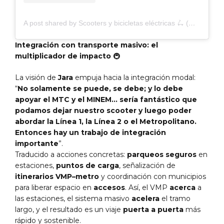
A post shared by Scooters y bicicletas eléctricas 🛴 (@emoveperu)
Integración con transporte masivo: el
multiplicador de impacto
🚇
La visión de
Jara
empuja hacia la integración modal:
“
No solamente se puede, se debe; y lo debe
apoyar el MTC y el MINEM… sería fantástico que
podamos dejar nuestro scooter y luego poder
abordar la Línea 1, la Línea 2 o el Metropolitano.
Entonces hay un trabajo de integración
importante
”.
Traducido a acciones concretas:
parqueos seguros
en
estaciones,
puntos de carga
, señalización de
itinerarios VMP–metro
y coordinación con municipios
para liberar espacio en
accesos
. Así, el VMP
acerca
a
las estaciones, el sistema masivo
acelera
el tramo
largo, y el resultado es un viaje
puerta a puerta
más
rápido y sostenible.