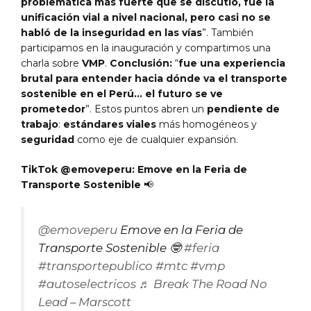
problemática más fuerte que se discutió, fue la
unificación vial a nivel nacional, pero casi no se
habló de la inseguridad en las vías
”. También
participamos en la inauguración y compartimos una
charla sobre
VMP
.
Conclusión:
“
fue una experiencia
brutal para entender hacia dónde va el transporte
sostenible en el Perú… el futuro se ve
prometedor
”. Estos puntos abren un
pendiente de
trabajo
:
estándares viales
más homogéneos y
seguridad
como eje de cualquier expansión.
TikTok @emoveperu: Emove en la Feria de
Transporte Sostenible
📢
@emoveperu
Emove en la Feria de
Transporte Sostenible 🤓
#feria
#transportepublico
#mtc
#vmp
#autoselectricos
♬ Break The Road No
Lead – Marscott