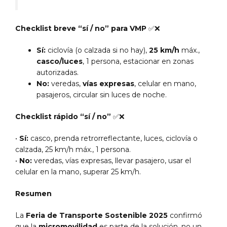
Checklist breve “sí / no” para VMP
✅❌
Sí:
ciclovía (o calzada si no hay),
25 km/h
máx.,
casco/luces
, 1 persona, estacionar en zonas
autorizadas.
No:
veredas,
vías expresas
, celular en mano,
pasajeros, circular sin luces de noche.
Checklist rápido “sí / no”
✅❌
•
Sí:
casco, prenda retrorreflectante, luces, ciclovía o
calzada, 25 km/h máx., 1 persona.
•
No:
veredas, vías expresas, llevar pasajero, usar el
celular en la mano, superar 25 km/h.
Resumen
La
Feria de Transporte Sostenible 2025
confirmó
que la
micromovilidad
es parte de la solución, no un