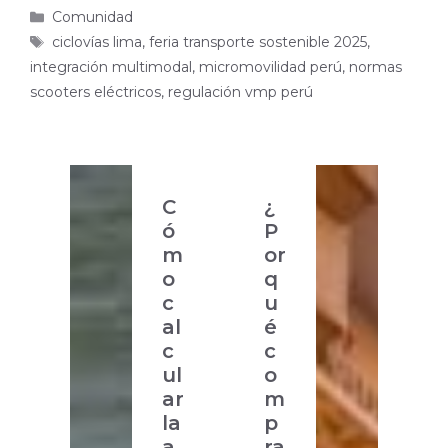
Categorías
Comunidad
Etiquetas
ciclovías lima
,
feria transporte sostenible 2025
,
integración multimodal
,
micromovilidad perú
,
normas
scooters eléctricos
,
regulación vmp perú
C
¿
ó
P
m
or
o
q
c
u
al
é
c
c
ul
o
ar
m
la
p
a
ra