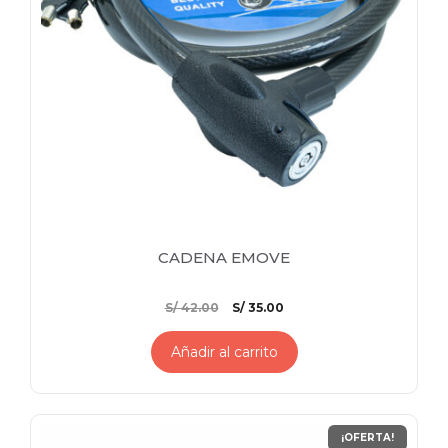
CADENA EMOVE
El
El
S/
42.00
S/
35.00
precio
precio
original
actual
Añadir al carrito
era:
es:
S/ 42.00.
S/ 35.00.
¡OFERTA!