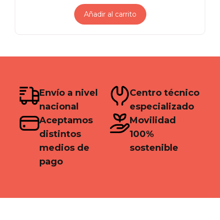
precio
precio
original
actual
Añadir al carrito
era:
es:
S/ 2,799.00.
S/ 2,599.00.
Envío a nivel
Centro técnico
nacional
especializado
Aceptamos
Movilidad
distintos
100%
medios de
sostenible
pago