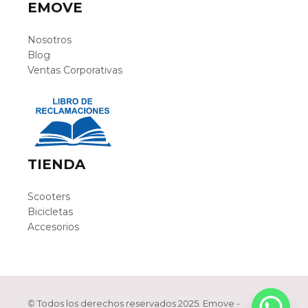
EMOVE
Nosotros
Blog
Ventas Corporativas
TIENDA
Scooters
Bicicletas
Accesorios
©
Todos los derechos reservados 2025. Emove -
S/
144.00