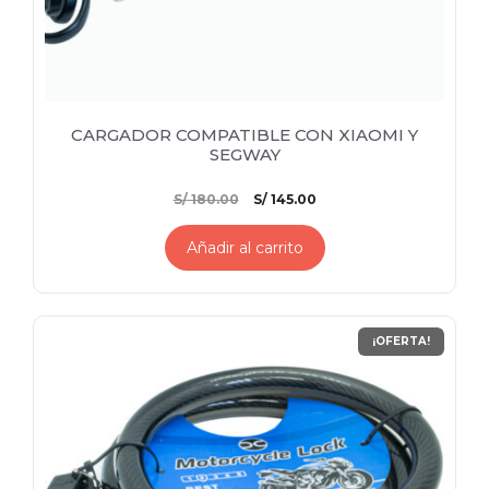
CARGADOR COMPATIBLE CON XIAOMI Y
SEGWAY
El
El
S/
180.00
S/
145.00
precio
precio
original
actual
Añadir al carrito
era:
es:
S/ 180.00.
S/ 145.00.
¡OFERTA!