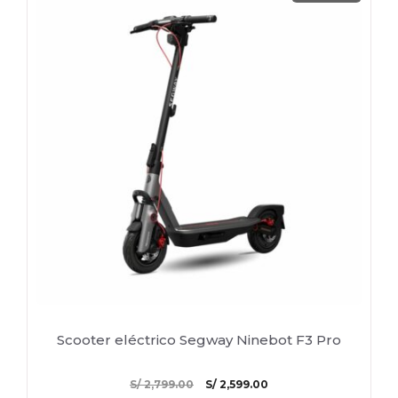
Scooter eléctrico Segway Ninebot F3 Pro
El
El
S/
2,799.00
S/
2,599.00