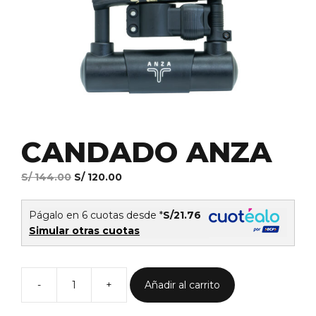
CANDADO ANZA
El
El
S/
144.00
S/
120.00
precio
precio
original
actual
Págalo en 6 cuotas desde *
S/21.76
era:
es:
Simular otras cuotas
S/ 144.00.
S/ 120.00.
Añadir al carrito
CANDADO
ANZA