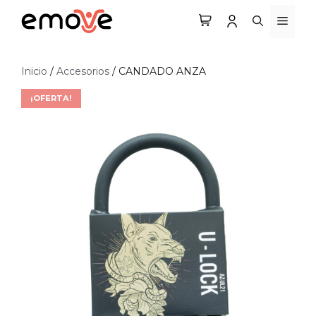
Saltar
MEN
al
contenido
Inicio
/
Accesorios
/ CANDADO ANZA
¡OFERTA!