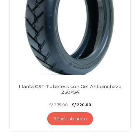
Llanta CST Tubeless con Gel Antipinchazo
250×54
El
El
S/
275.00
S/
220.00
precio
precio
original
actual
Añadir al carrito
era:
es:
S/ 275.00.
S/ 220.00.