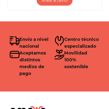
Añadir al carrito
era:
es:
S/ 3,799.00.
S/ 3,599.00.
Envío a nivel
Centro técnico
nacional
especializado
Aceptamos
Movilidad
distintos
100%
medios de
sostenible
pago