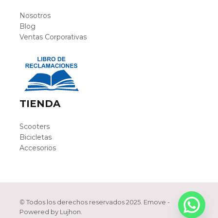
Nosotros
Blog
Ventas Corporativas
TIENDA
Scooters
Bicicletas
Accesorios
©
Todos los derechos reservados 2025. Emove -
Artículo añadido al carrito.
Finalizar Compra
Powered by
Lujhon
.
0 artículos -
S/
0.00