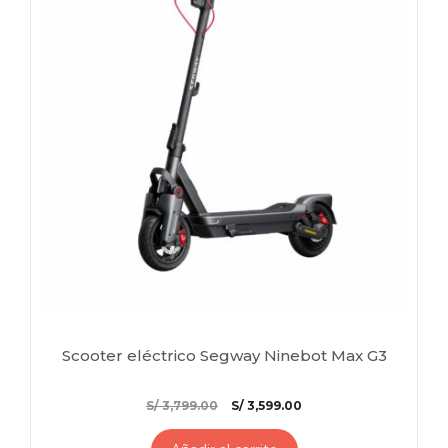
Scooter eléctrico Segway Ninebot Max G3
El
El
S/
3,799.00
S/
3,599.00
precio
precio
original
actual