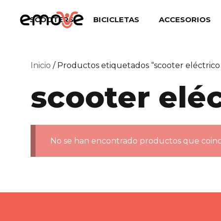
Saltar
al
SCOOTERS
BICICLETAS
ACCESORIOS
contenido
Inicio
/ Productos etiquetados “scooter eléctrico e
scooter eléc
No se han encontrado productos que coinci