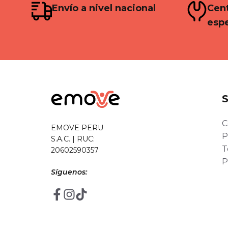
Envío a nivel nacional
Cent
espe
C
EMOVE PERU
P
S.A.C. | RUC:
T
20602590357
P
Síguenos: