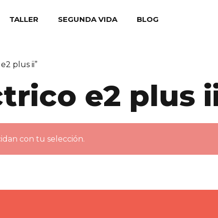
TALLER
SEGUNDA VIDA
BLOG
2 plus ii”
trico e2 plus i
dan con tu selección.