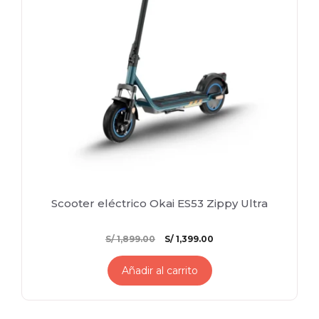
Scooter eléctrico Okai ES53 Zippy Ultra
El
El
S/
1,899.00
S/
1,399.00
precio
precio
original
actual
Añadir al carrito
era:
es:
S/ 1,899.00.
S/ 1,399.00.