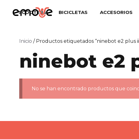
Saltar
al
SCOOTERS
BICICLETAS
ACCESORIOS
contenido
Inicio
/ Productos etiquetados “ninebot e2 plus ii
ninebot e2 p
No se han encontrado productos que coinci