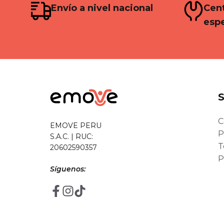
Envío a nivel nacional
Cent
espe
C
EMOVE PERU
P
S.A.C. | RUC:
T
20602590357
P
Síguenos: