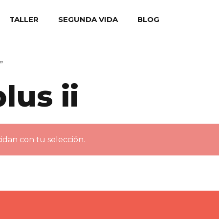
TALLER
SEGUNDA VIDA
BLOG
”
lus ii
dan con tu selección.