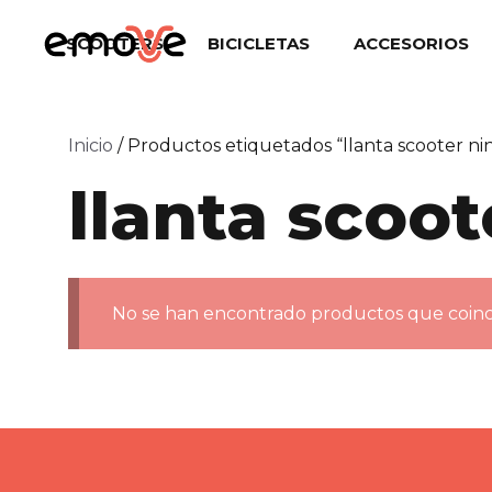
Saltar
al
SCOOTERS
BICICLETAS
ACCESORIOS
contenido
Inicio
/ Productos etiquetados “llanta scooter ni
llanta scoot
No se han encontrado productos que coinci