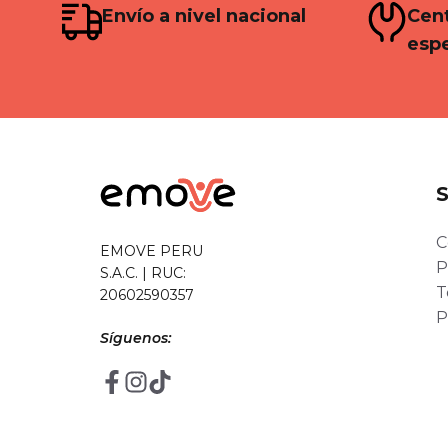
Envío a nivel nacional
Cent
espe
C
EMOVE PERU
P
S.A.C. | RUC:
T
20602590357
P
Síguenos: