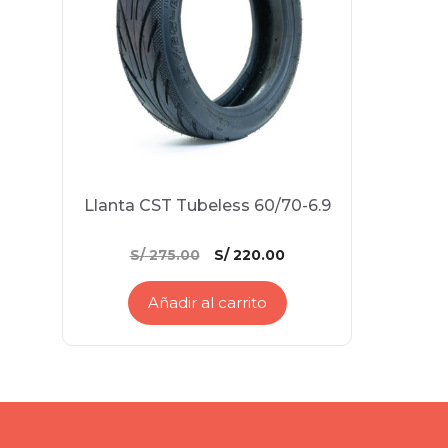
Llanta CST Tubeless 60/70-6.9
El
El
S/
275.00
S/
220.00
precio
precio
original
actual
Añadir al carrito
era:
es:
S/ 275.00.
S/ 220.00.