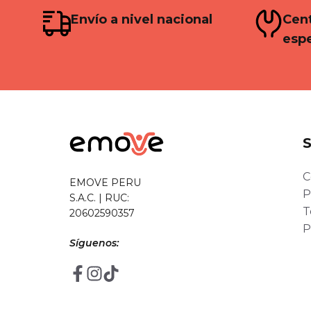
Envío a nivel nacional
Cent
espe
C
EMOVE PERU
P
S.A.C. | RUC:
T
20602590357
P
Síguenos: