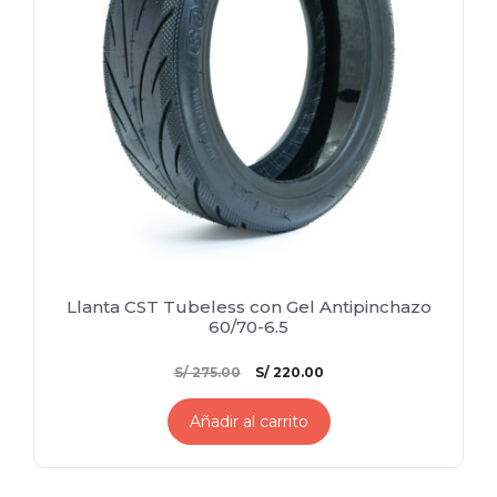
Llanta CST Tubeless con Gel Antipinchazo
60/70-6.5
El
El
S/
275.00
S/
220.00
precio
precio
original
actual
Añadir al carrito
era:
es:
S/ 275.00.
S/ 220.00.