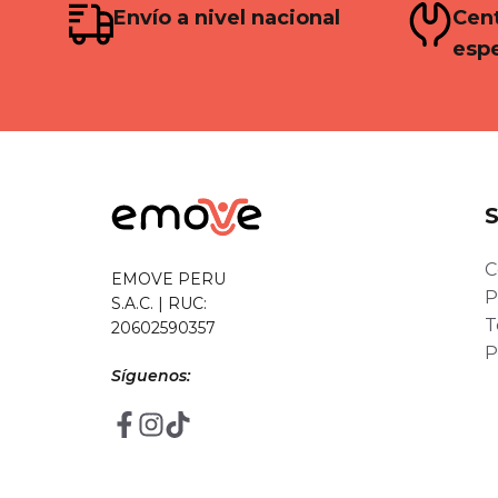
Envío a nivel nacional
Cent
espe
C
EMOVE PERU
P
S.A.C. | RUC:
T
20602590357
P
Síguenos: