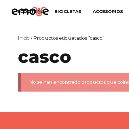
Saltar
al
SCOOTERS
BICICLETAS
ACCESORIOS
contenido
Inicio
/ Productos etiquetados “casco”
casco
No se han encontrado productos que coinci