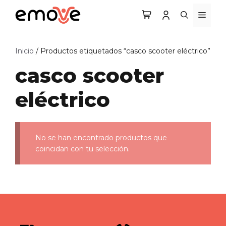
Saltar
MEN
al
contenido
Inicio
/ Productos etiquetados “casco scooter eléctrico”
casco scooter
eléctrico
No se han encontrado productos que
coincidan con tu selección.