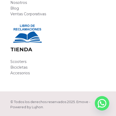
Nosotros
Blog
Ventas Corporativas
TIENDA
Scooters
Bicicletas
Accesorios
©
Todos los derechos reservados 2025. Emove -
Artículo añadido al carrito.
Finalizar Compra
Powered by
Lujhon
.
0 artículos -
S/
0.00