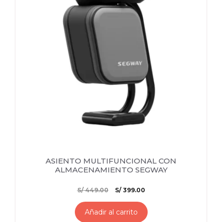
ASIENTO MULTIFUNCIONAL CON
ALMACENAMIENTO SEGWAY
El
El
S/
449.00
S/
399.00
precio
precio
original
actual
Añadir al carrito
era:
es: